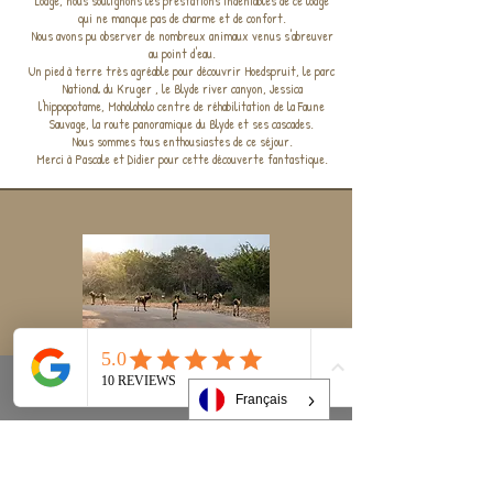
Lodge, nous soulignons les prestations indéniables de ce lodge
qui ne manque pas de charme et de confort.
Nous avons pu observer de nombreux animaux venus s'abreuver
au point d'eau.
Un pied à terre très agréable pour découvrir Hoedspruit, le parc
National du Kruger , le Blyde river canyon, Jessica
l'hippopotame, Moholoholo centre de réhabilitation de la Faune
Sauvage, la route panoramique du Blyde et ses cascades.
Nous sommes tous enthousiastes de ce séjour.
Merci à Pascale et Didier pour cette découverte fantastique.
Une expérience
inoubliable
Français
Phone
Email
Facebook
A Swiblati Lodge, le rythme du quotidien disparaît pour laisser
place à une immersion profonde dans la nature . La savane du