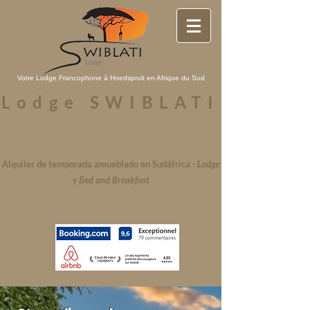
Votre Lodge Francophone à Hoedspruit en Afrique du Sud
Lodge SWIBLATI
Alquiler de temporada amueblado en Sudáfrica
-
Lodge
y Bed and Breakfast