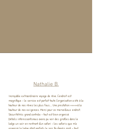
Nathalie B.
Incroyable extraordinaire voyage de rêve. l'endroit est
magnifique - le service est parfait toute l'organisation a été à la
hauteur de nos rêves les plus fous.... Une prestation +++++à la
hauteur de nos exigences. Merci pour ce merveilleux endroit.
Sécuritétrès grand controle - tout est bien organisé
Détails intéressantsnous avons pu voir des girafles dans le
lodge un soir en rentrant d'un safari - les safaris que m'a
organisé le lodge était parfait- le soir fin d'après midi - tout