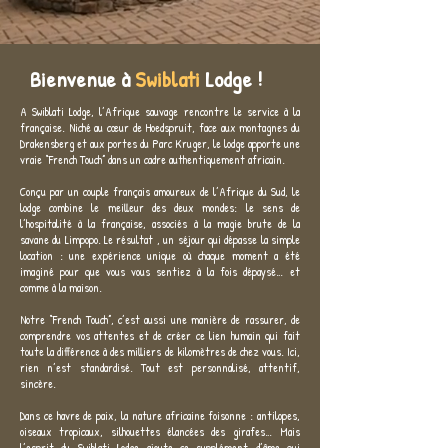
Bienvenue à
Swiblati
Lodge !
A Swiblati Lodge, l’Afrique sauvage rencontre le service à la
française. Niché au cœur de Hoedspruit, face aux montagnes du
Drakensberg et aux portes du Parc Kruger, le lodge apporte une
vraie “French Touch” dans un cadre authentiquement africain.
Conçu par un couple français amoureux de l’Afrique du Sud, le
lodge combine le meilleur des deux mondes: le sens de
l’hospitalité à la française, associés à la magie brute de la
savane du Limpopo. Le résultat , un séjour qui dépasse la simple
location : une expérience unique où chaque moment a été
imaginé pour que vous vous sentiez à la fois dépaysé… et
comme à la maison.
Notre “French Touch”, c’est aussi une manière de rassurer, de
comprendre vos attentes et de créer ce lien humain qui fait
toute la différence à des milliers de kilomètres de chez vous. Ici,
rien n’est standardisé. Tout est personnalisé, attentif,
sincère.
Dans ce havre de paix, la nature africaine foisonne : antilopes,
oiseaux tropicaux, silhouettes élancées des girafes… Mais
l’esprit du Swiblati Lodge ajoute ce supplément d’âme qui