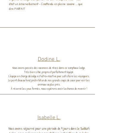
était un émerveillement - l'inattendu en pleine savane ... que
dire PARFAIT
Dodine L.
Nous avons passés des vacances de rêves dans ce somptueux lodge.
Très bien situé, propre et parfaitement équipé.
L'équipe en charge du lodge est ultra-réactive pour satisfaire les voyageurs.
Le point d'eau au fond jardin fut un de nos grands coups de cœur pour voir les
animaux au plus près.
À réservé les yeux fermés, nous espérons avoir la chance de revenir !
Isabelle L.
Nous avons séjourné pour une période de 9 jours dans le Swiblati